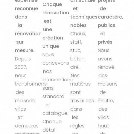
expertise
artisanale
projets
Chaque
reconnue
et
de
rénovation
dans
techniques
caractère,
est
la
nobles
publics
une
rénovation
Chaux,
et
création
sur
staff,
privés
unique
mesure.
stuc,
Nous
Nous
Depuis
béton
avons
concevons
2007,
ciré…
rénové
nos
nous
Nos
des
interventions
transformons
matières
maisons
sans
des
sont
de
standard
maisons,
travaillées
maître,
ni
villas
dans
des
catalogue.
et
les
villas
Chaque
demeures
règles
haut
détail