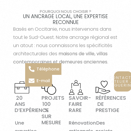
POURQUOI NOUS CHOISIR ?
UN ANCRAGE LOCAL, UNE EXPERTISE
RECONNUE
Basés en Occitanie, nous intervenons dans
tout le Sud-Ouest. Notre ancrage régional est
un atout : nous connaissons les spécificités
architecturales des
maisons de ville, villas
contemporaines et demeures anciennes
.
Téléphone
CONTACT
E-mail
ATELIER 
GUERI
20
PROJETS
SAVOIR-
RÉFÉRENCES
ANS
100
FAIRE
DE
D’EXPÉRIENCE
%
RARE
PRESTIGE
SUR
MESURE
Une
Rénovation
Des