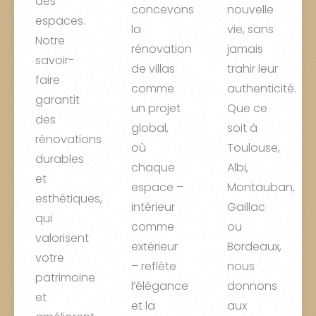
des
concevons
nouvelle
espaces.
la
vie, sans
Notre
rénovation
jamais
savoir-
de villas
trahir leur
faire
comme
authenticité.
garantit
un projet
Que ce
des
global,
soit à
rénovations
où
Toulouse,
durables
chaque
Albi,
et
espace –
Montauban,
esthétiques,
intérieur
Gaillac
qui
comme
ou
valorisent
extérieur
Bordeaux,
votre
– reflète
nous
patrimoine
l’élégance
donnons
et
et la
aux