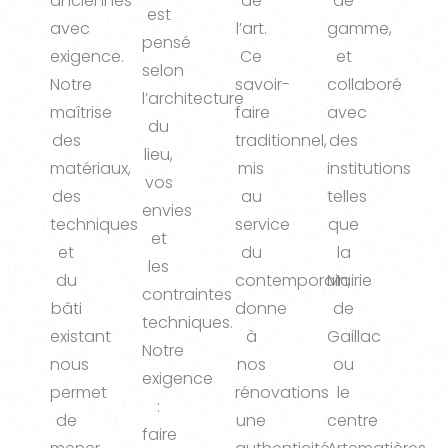
anciennes
de
de
est
avec
l’art.
gamme,
pensé
exigence.
Ce
et
selon
Notre
savoir-
collaboré
l’architecture
maîtrise
faire
avec
du
des
traditionnel,
des
lieu,
matériaux,
mis
institutions
vos
des
au
telles
envies
techniques
service
que
et
et
du
la
les
du
contemporain,
Mairie
contraintes
bâti
donne
de
techniques.
existant
à
Gaillac
Notre
nous
nos
ou
exigence
permet
rénovations
le
:
de
une
centre
faire