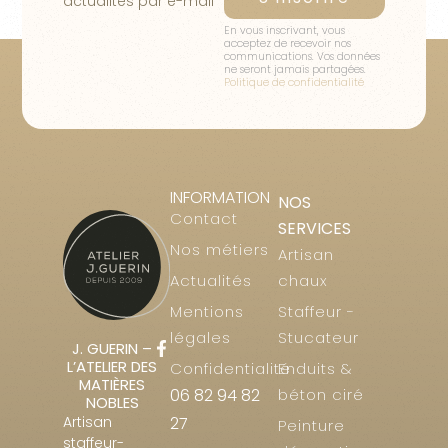
actualités par e-mail
En vous inscrivant, vous
acceptez de recevoir nos
communications. Vos données
ne seront jamais partagées.
Politique de confidentialité
INFORMATION
NOS
Contact
SERVICES
Nos métiers
Artisan
Actualités
chaux
Mentions
Staffeur -
légales
Stucateur
J. GUERIN –
L’ATELIER DES
Confidentialité
Enduits &
MATIÈRES
06 82 94 82
béton ciré
NOBLES
Artisan
27
Peinture
staffeur-