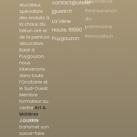
décorative
contact@atelier-
stucateur,
Restauration
jguerin.fr
spécialiste
des enduits à
du
La Vène
la chaux, du
patrimoine
Haute, 81990
béton ciré et
Rénovation
de la peinture
Puygouzon
décorative.
Basé à
Puygouzon,
nous
intervenons
dans toute
l’Occitanie et
le Sud-Ouest.
Membre
formateur au
centre
Art &
Matières
,
J.GUERIN
transmet son
savoir-faire