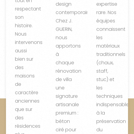
tout en
design
expertise
respectant
contemporain.
rare. Nos
son
Chez J.
équipes
histoire.
GUERIN,
connaissent
Nous
nous
les
intervenons
apportons
matériaux
aussi
à
traditionnels
bien sur
chaque
(chaux,
des
rénovation
staff,
maisons
de villa
stuc) et
de
une
les
caractère
signature
techniques
anciennes
artisanale
indispensables
que sur
premium :
à la
des
béton
préservation
résidences
ciré pour
du