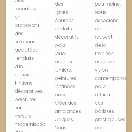
plus
des
patrimoine.
récentes,
lignes
Nous
en
épurées,
associons
proposant
enduits
ce
des
décoratifs
respect
solutions
pour
de la
adaptées
jouer
tradition
: enduits
avec la
avec une
à la
lumière,
vision
chaux,
peintures
contemporaine,
finitions
raffinées
pour
décoratives,
pour
offrir à
peintures
créer des
ces
sur
ambiances
bâtisses
mesure,
uniques.
prestigieuses
modernisation
Nous
une