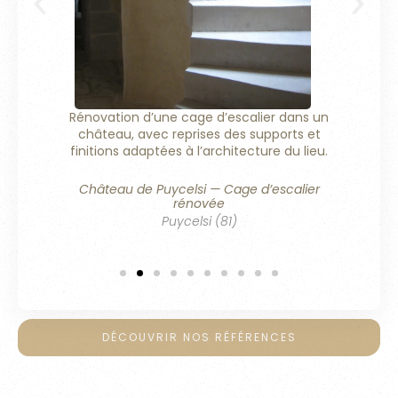
r avec
Remi
oraux,
d’u
ée et
tein
Rénovation d’une cage d’escalier dans un
Crêpe
château, avec reprises des supports et
aux
finitions adaptées à l’architecture du lieu.
Château de Puycelsi — Cage d’escalier
rénovée
Puycelsi (81)
DÉCOUVRIR NOS RÉFÉRENCES