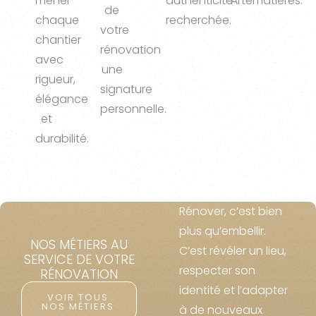
mener
authenticité
Artematières.
de
chaque
recherchée.
votre
chantier
rénovation
avec
une
rigueur,
signature
élégance
personnelle.
et
durabilité.
Rénover, c’est bien
plus qu’embellir.
NOS MÉTIERS AU
C’est révéler un lieu,
SERVICE DE VOTRE
respecter son
RÉNOVATION
identité et l’adapter
VOIR TOUS
NOS MÉTIERS
à de nouveaux