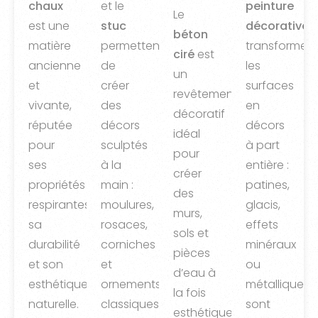
chaux
et le
peinture
Le
est une
stuc
décorative
béton
matière
permettent
transforme
ciré
est
ancienne
de
les
un
et
créer
surfaces
revêtement
vivante,
des
en
décoratif
réputée
décors
décors
idéal
pour
sculptés
à part
pour
ses
à la
entière :
créer
propriétés
main :
patines,
des
respirantes,
moulures,
glacis,
murs,
sa
rosaces,
effets
sols et
durabilité
corniches
minéraux
pièces
et son
et
ou
d’eau à
esthétique
ornements
métalliques
la fois
naturelle.
classiques
sont
esthétiques