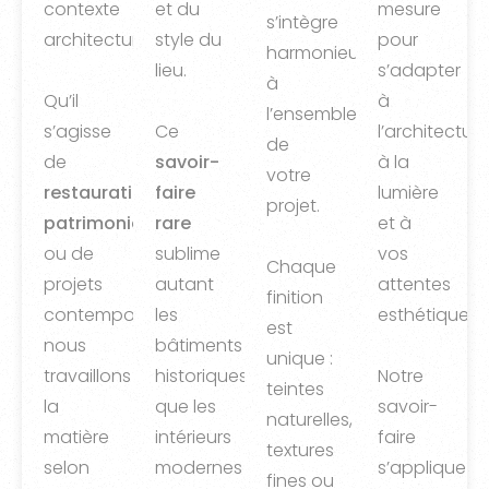
contexte
et du
mesure
s’intègre
architectural.
style du
pour
harmonieusement
lieu.
s’adapter
à
Qu’il
à
l’ensemble
s’agisse
Ce
l’architecture
de
de
savoir-
à la
votre
restauration
faire
lumière
projet.
patrimoniale
rare
et à
ou de
sublime
vos
Chaque
projets
autant
attentes
finition
contemporains,
les
esthétiques.
est
nous
bâtiments
unique :
travaillons
historiques
Notre
teintes
la
que les
savoir-
naturelles,
matière
intérieurs
faire
textures
selon
modernes
s’applique
fines ou