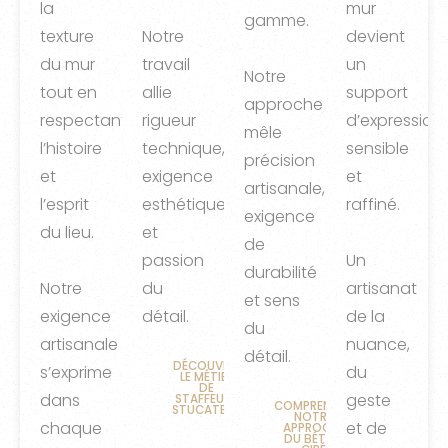
la
mur
gamme.
texture
Notre
devient
du mur
travail
un
Notre
tout en
allie
support
approche
respectant
rigueur
d’expression
mêle
l’histoire
technique,
sensible
précision
et
exigence
et
artisanale,
l’esprit
esthétique
raffiné.
exigence
du lieu.
et
de
passion
Un
durabilité
Notre
du
artisanat
et sens
exigence
détail.
de la
du
artisanale
nuance,
détail.
DÉCOUVRIR
s’exprime
du
LE MÉTIER
DE
dans
geste
STAFFEUR-
COMPRENDRE
STUCATEUR
NOTRE
chaque
et de
APPROCHE
DU BÉTON