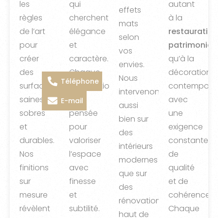
les
qui
autant
effets
règles
cherchent
à la
mats
de l’art
élégance
restauration
selon
pour
et
patrimonial
vos
créer
caractère.
qu’à la
envies.
des
Chaque
décoration
Nous
Téléphone
surfaces
intervention
contemporai
intervenons
saines,
est
avec
E-mail
aussi
sobres
pensée
une
bien sur
et
pour
exigence
des
durables.
valoriser
constante
intérieurs
Nos
l’espace
de
modernes
finitions
avec
qualité
que sur
sur
finesse
et de
des
mesure
et
cohérence.
rénovations
révèlent
subtilité.
Chaque
haut de