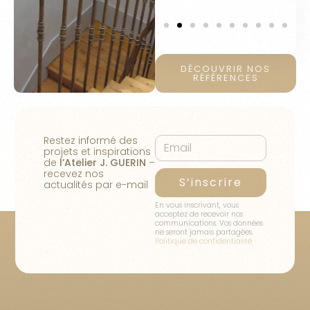
DÉCOUVRIR NOS
RÉFÉRENCES
Restez informé des
projets et inspirations
de
l’Atelier J. GUERIN
–
recevez nos
S’inscrire
actualités par e-mail
En vous inscrivant, vous
acceptez de recevoir nos
communications. Vos données
ne seront jamais partagées.
Politique de confidentialité