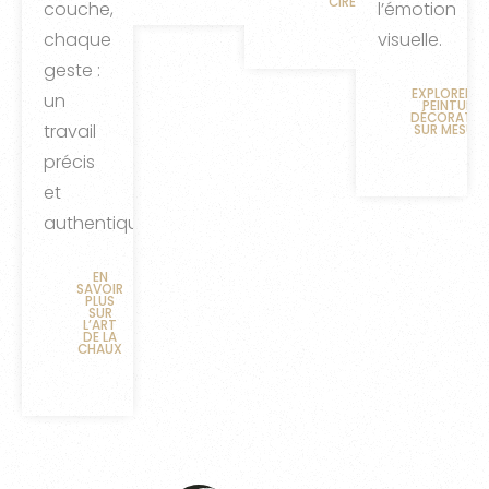
CIRÉ
couche,
l’émotion
chaque
visuelle.
geste :
EXPLORER L
un
PEINTURE
DÉCORATIV
travail
SUR MESURE
précis
et
authentique.
EN
SAVOIR
PLUS
SUR
L’ART
DE LA
CHAUX