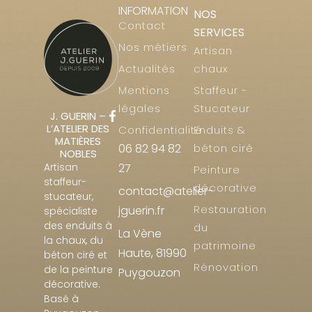
INFORMATION
NOS
Contact
SERVICES
Nos métiers
Artisan
Actualités
chaux
Mentions
Staffeur -
légales
Stucateur
J. GUERIN –
L’ATELIER DES
Confidentialité
Enduits &
MATIÈRES
06 82 94 82
béton ciré
NOBLES
Artisan
27
Peinture
staffeur-
décorative
contact@atelier-
stucateur,
Restauration
jguerin.fr
spécialiste
des enduits à
du
La Vène
la chaux, du
patrimoine
Haute, 81990
béton ciré et
Rénovation
de la peinture
Puygouzon
décorative.
Basé à