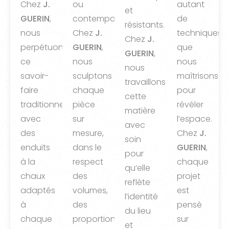
Chez
J.
ou
autant
et
GUERIN
,
contemporains.
de
résistants.
nous
Chez
J.
techniques
Chez
J.
perpétuons
GUERIN
,
que
GUERIN
,
ce
nous
nous
nous
savoir-
sculptons
maîtrisons
travaillons
faire
chaque
pour
cette
traditionnel
pièce
révéler
matière
avec
sur
l’espace.
avec
des
mesure,
Chez
J.
soin
enduits
dans le
GUERIN
,
pour
à la
respect
chaque
qu’elle
chaux
des
projet
reflète
adaptés
volumes,
est
l’identité
à
des
pensé
du lieu
chaque
proportions
sur
et